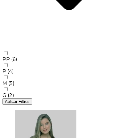
PP
(6)
P
(4)
M
(5)
G
(2)
Aplicar Filtros