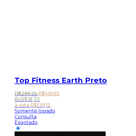
Top Fitness Earth Preto
R$
299
,
25
R$
149
,
63
8x
R$
18,70
à vista
R$
139,15
Somente logado
Consulta
Esgotado