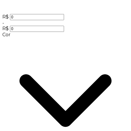
R$
-
R$
Cor