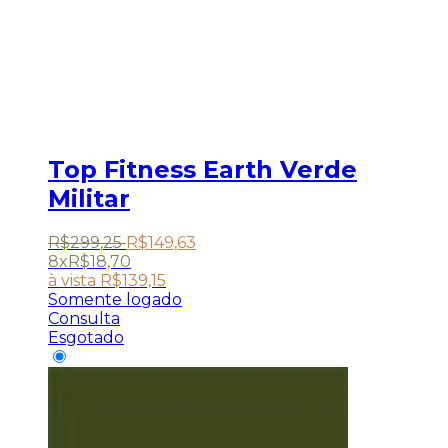
Top Fitness Earth Verde
Militar
R$
299
,
25
R$
149
,
63
8x
R$
18,70
à vista
R$
139,15
Somente logado
Consulta
Esgotado