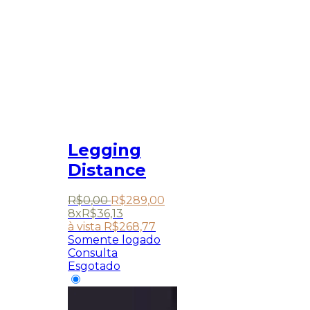
Legging
Distance
R$
0
,
00
R$
289
,
00
8x
R$
36,13
à vista
R$
268,77
Somente logado
Consulta
Esgotado