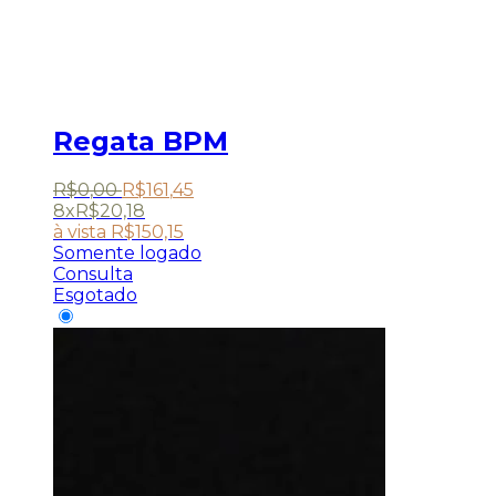
Regata BPM
R$
0
,
00
R$
161
,
45
8x
R$
20,18
à vista
R$
150,15
Somente logado
Consulta
Esgotado