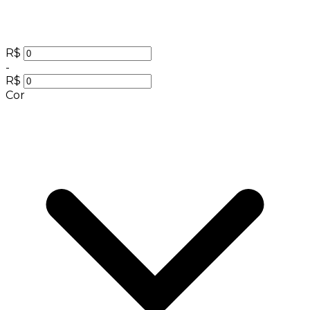
R$
-
R$
Cor