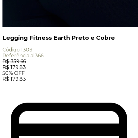
Legging Fitness Earth Preto e Cobre
Código
1303
Referência
al366
R$
359,66
R$
179,83
50
%
OFF
R$
179,83