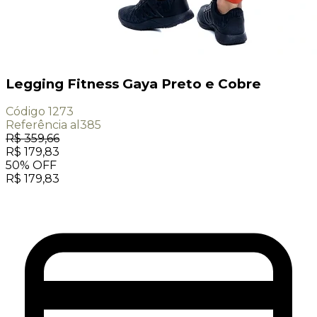
Legging Fitness Gaya Preto e Cobre
Código
1273
Referência
al385
R$
359,66
R$
179,83
50
%
OFF
R$
179,83